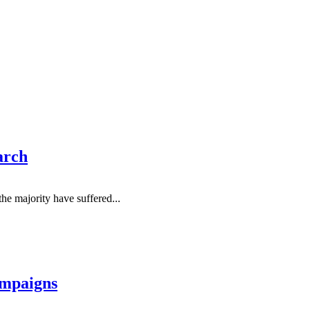
arch
he majority have suffered...
ampaigns