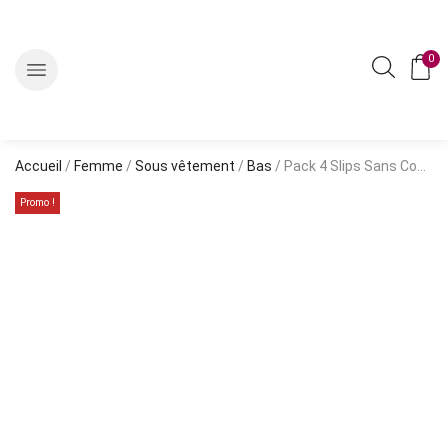
0
Accueil
/
Femme
/
Sous vêtement
/
Bas
/ Pack 4 Slips Sans Couture Dentelle
Promo !