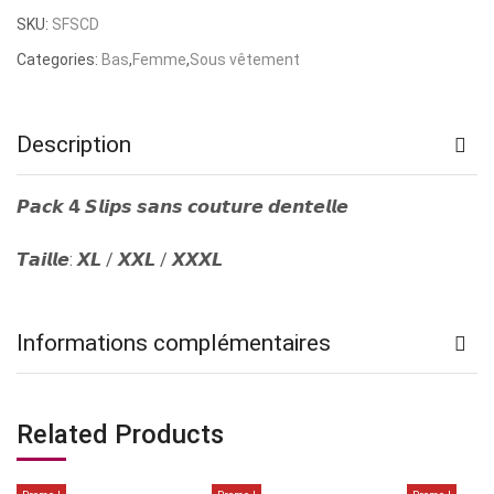
prix
prix
SKU:
SFSCD
initial
actuel
Categories:
Bas
,
Femme
,
Sous vêtement
était :
est :
د.ت 34,000.
د.ت 45,000.
Description
𝙋𝙖𝙘𝙠 𝟰 𝙎𝙡𝙞𝙥𝙨 𝙨𝙖𝙣𝙨 𝙘𝙤𝙪𝙩𝙪𝙧𝙚 𝙙𝙚𝙣𝙩𝙚𝙡𝙡𝙚
𝙏𝙖𝙞𝙡𝙡𝙚: 𝙓𝙇 / 𝙓𝙓𝙇 / 𝙓𝙓𝙓𝙇
Informations complémentaires
Related Products
Rupture
de