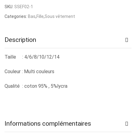
prix
prix
SKU:
SSEF02-1
initial
actuel
Categories:
Bas
,
Fille
,
Sous vêtement
était :
est :
د.ت 27,000.
د.ت 39,000.
Description
Taille :
4/6/8/10/12/14
Couleur :
Multi couleurs
Qualité :
coton 95% , 5%lycra
Informations complémentaires