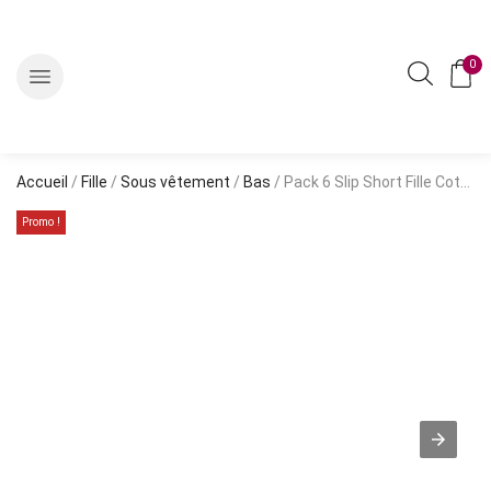
0
Accueil
/
Fille
/
Sous vêtement
/
Bas
/ Pack 6 Slip Short Fille Coton Princesse
Promo !