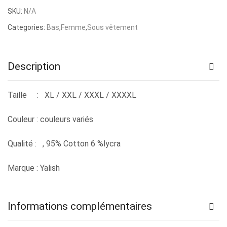
prix
prix
SKU:
N/A
initial
actuel
Categories:
Bas
,
Femme
,
Sous vêtement
était :
est :
د.ت 39,000.
د.ت 46,000.
Description
Taille :
XL / XXL / XXXL / XXXXL
Couleur :
couleurs variés
Qualité :
, 95% Cotton 6 %lycra
Marque : Yalish
Informations complémentaires