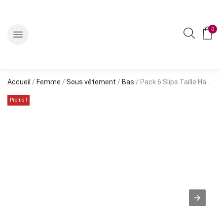
0
Accueil
/
Femme
/
Sous vêtement
/
Bas
/ Pack 6 Slips Taille Haute Fleurie2
Promo !